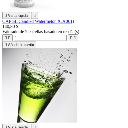

Vista rápida

CAP SL Candied Watermelon (CA061)
140,80 $
Valorado
de 5 estrellas basado en
reseña(s)





Añadir al carrito

Vista rápida
