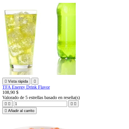

Vista rápida

TFA Energy Drink Flavor
108,90 $
Valorado
de 5 estrellas basado en
reseña(s)





Añadir al carrito