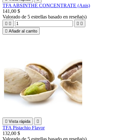
TFA ABSINTHE CONCENTRATE (Anis)
141,00 $
Valorado
de 5 estrellas basado en
reseña(s)





Añadir al carrito

Vista rápida

TFA Pistachio Flavor
132,00 $
Valorado
de 5 estrellas basado en
reseña(s)