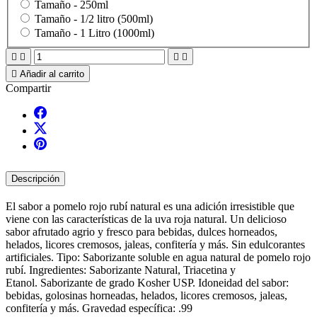
Tamaño -
250ml
Tamaño -
1/2 litro (500ml)
Tamaño -
1 Litro (1000ml)





Añadir al carrito
Compartir
Descripción
El sabor a pomelo rojo rubí natural es una adición irresistible que
viene con las características de la uva roja natural. Un delicioso
sabor afrutado agrio y fresco para bebidas, dulces horneados,
helados, licores cremosos, jaleas, confitería y más. Sin edulcorantes
artificiales. Tipo: Saborizante soluble en agua natural de pomelo rojo
rubí. Ingredientes: Saborizante Natural, Triacetina y
Etanol. Saborizante de grado Kosher USP. Idoneidad del sabor:
bebidas, golosinas horneadas, helados, licores cremosos, jaleas,
confitería y más. Gravedad específica: .99