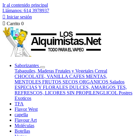
Ir al contenido principal
Llámanos: 614 3978937

Iniciar sesión

Carrito
0
Saborizantes
Tabaquiles, Maderas
Frutales y Vegetales
Cereal
CHOCOLATE, VANILLA
CAFES
MENTAS,
MENTOLES
FRUTOS SECOS
ORGANICOS
Salados
ESPECIAS Y FLORALES
DULCES, AMARGOS
TES,
REFRESCOS, LICORES
SIN PROPILENGLICOL
Postres
Exoticos
TFA
Flavor West
capella
Flavour Art
Moléculas
Botellas