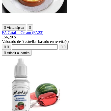

Vista rápida

FA Catalan Cream (FA23)
156,20 $
Valorado
de 5 estrellas basado en
reseña(s)





Añadir al carrito