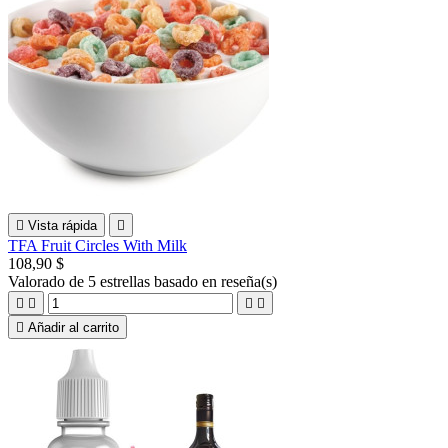

Vista rápida

TFA Fruit Circles With Milk
108,90 $
Valorado
de 5 estrellas basado en
reseña(s)





Añadir al carrito