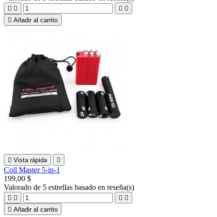





Añadir al carrito

Vista rápida

Coil Master 5-in-1
199,00 $
Valorado
de 5 estrellas basado en
reseña(s)





Añadir al carrito