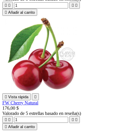





Añadir al carrito

Vista rápida

FW Cherry Natural
176,00 $
Valorado
de 5 estrellas basado en
reseña(s)





Añadir al carrito