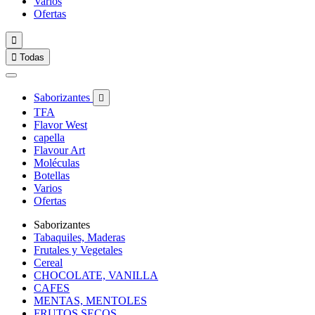
Varios
Ofertas


Todas
Saborizantes

TFA
Flavor West
capella
Flavour Art
Moléculas
Botellas
Varios
Ofertas
Saborizantes
Tabaquiles, Maderas
Frutales y Vegetales
Cereal
CHOCOLATE, VANILLA
CAFES
MENTAS, MENTOLES
FRUTOS SECOS