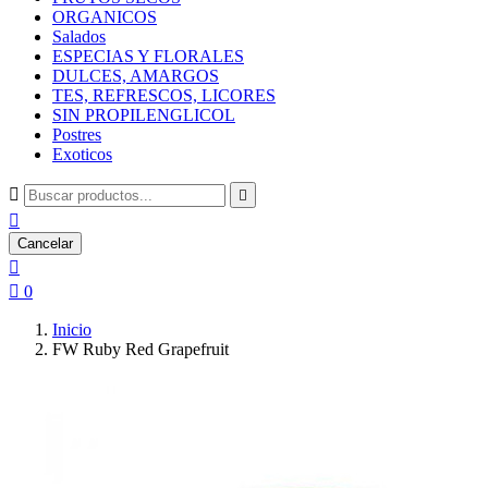
ORGANICOS
Salados
ESPECIAS Y FLORALES
DULCES, AMARGOS
TES, REFRESCOS, LICORES
SIN PROPILENGLICOL
Postres
Exoticos



Cancelar


0
Inicio
FW Ruby Red Grapefruit