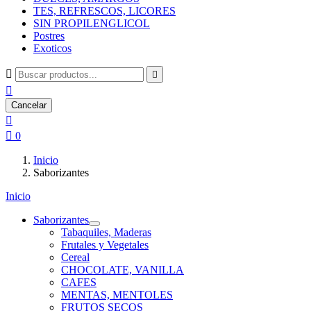
TES, REFRESCOS, LICORES
SIN PROPILENGLICOL
Postres
Exoticos



Cancelar


0
Inicio
Saborizantes
Inicio
Saborizantes
Tabaquiles, Maderas
Frutales y Vegetales
Cereal
CHOCOLATE, VANILLA
CAFES
MENTAS, MENTOLES
FRUTOS SECOS