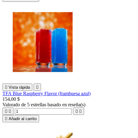

Vista rápida

TFA Blue Raspberry Flavor (frambuesa azul)
154,00 $
Valorado
de 5 estrellas basado en
reseña(s)





Añadir al carrito