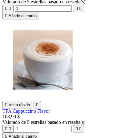
Valorado
de 5 estrellas basado en
reseña(s)





Añadir al carrito

Vista rápida

TFA Cappuccino Flavor
108,90 $
Valorado
de 5 estrellas basado en
reseña(s)





Añadir al carrito