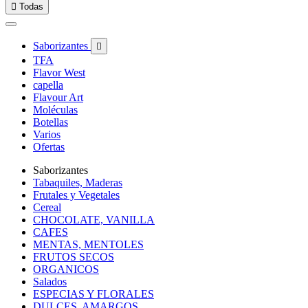

Todas
Saborizantes

TFA
Flavor West
capella
Flavour Art
Moléculas
Botellas
Varios
Ofertas
Saborizantes
Tabaquiles, Maderas
Frutales y Vegetales
Cereal
CHOCOLATE, VANILLA
CAFES
MENTAS, MENTOLES
FRUTOS SECOS
ORGANICOS
Salados
ESPECIAS Y FLORALES
DULCES, AMARGOS