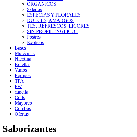
ORGANICOS
Salados
ESPECIAS Y FLORALES
DULCES, AMARGOS
TES, REFRESCOS, LICORES
SIN PROPILENGLICOL
Postres
Exoticos
Bases
Moléculas
Nicotina
Botellas
Varios
Equipos
TFA
FW
capella
Coils
Mayoreo
Combos
Ofertas
Saborizantes