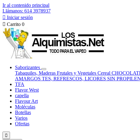
Ir al contenido principal
Llámanos: 614 3978937

Iniciar sesión

Carrito
0
Saborizantes
Tabaquiles, Maderas
Frutales y Vegetales
Cereal
CHOCOLATE
AMARGOS
TES, REFRESCOS, LICORES
SIN PROPILE
TFA
Flavor West
capella
Flavour Art
Moléculas
Botellas
Varios
Ofertas
