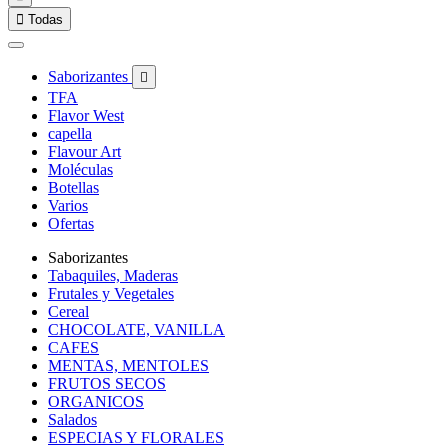

Todas
Saborizantes

TFA
Flavor West
capella
Flavour Art
Moléculas
Botellas
Varios
Ofertas
Saborizantes
Tabaquiles, Maderas
Frutales y Vegetales
Cereal
CHOCOLATE, VANILLA
CAFES
MENTAS, MENTOLES
FRUTOS SECOS
ORGANICOS
Salados
ESPECIAS Y FLORALES