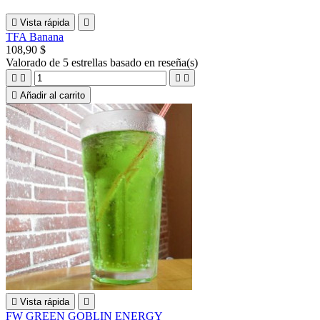

Vista rápida

TFA Banana
108,90 $
Valorado
de 5 estrellas basado en
reseña(s)





Añadir al carrito

Vista rápida

FW GREEN GOBLIN ENERGY