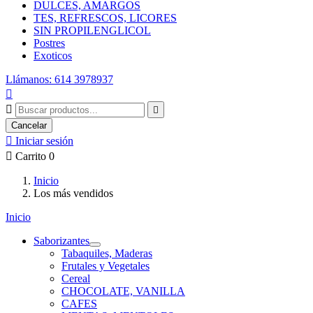
DULCES, AMARGOS
TES, REFRESCOS, LICORES
SIN PROPILENGLICOL
Postres
Exoticos
Llámanos: 614 3978937



Cancelar

Iniciar sesión

Carrito
0
Inicio
Los más vendidos
Inicio
Saborizantes
Tabaquiles, Maderas
Frutales y Vegetales
Cereal
CHOCOLATE, VANILLA
CAFES