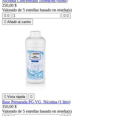
Nicotina Concentrada 100mg/ml (60ml)
250,00 $
Valorado
de 5 estrellas basado en
reseña(s)





Añadir al carrito

Vista rápida

Base Preparada PG,VG, Nicotina (1 litro)
350,00 $
Valorado
de 5 estrellas basado en
reseña(s)