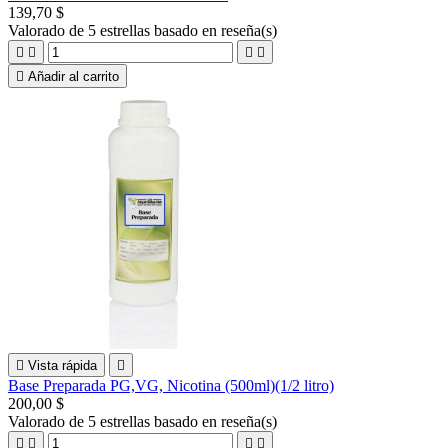
139,70 $
Valorado
de 5 estrellas basado en
reseña(s)





Añadir al carrito

Vista rápida

Base Preparada PG,VG, Nicotina (500ml)(1/2 litro)
200,00 $
Valorado
de 5 estrellas basado en
reseña(s)



