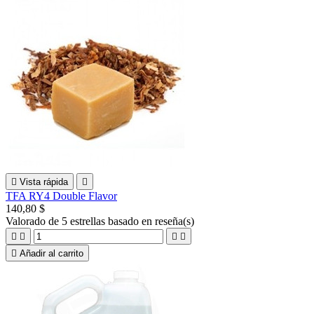

Vista rápida

TFA RY4 Double Flavor
140,80 $
Valorado
de 5 estrellas basado en
reseña(s)





Añadir al carrito