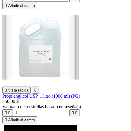

Añadir al carrito

Vista rápida

Propilenglicol USP, 1 litro (1000 ml) (PG)
350,00 $
Valorado
de 5 estrellas basado en
reseña(s)





Añadir al carrito