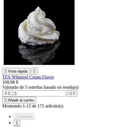

Vista rápida

TFA Whipped Cream Flavor
109,98 $
Valorado
de 5 estrellas basado en
reseña(s)





Añadir al carrito
Mostrando 1-12 de 175 artículo(s)

Anterior
1