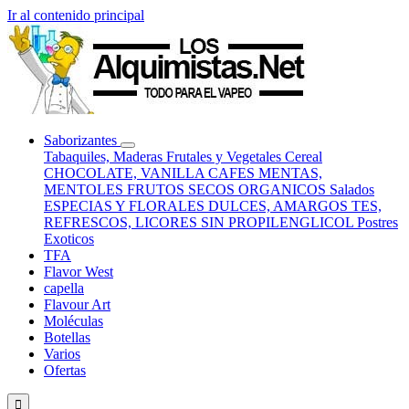
Ir al contenido principal
Saborizantes
Tabaquiles, Maderas
Frutales y Vegetales
Cereal
CHOCOLATE, VANILLA
CAFES
MENTAS,
MENTOLES
FRUTOS SECOS
ORGANICOS
Salados
ESPECIAS Y FLORALES
DULCES, AMARGOS
TES,
REFRESCOS, LICORES
SIN PROPILENGLICOL
Postres
Exoticos
TFA
Flavor West
capella
Flavour Art
Moléculas
Botellas
Varios
Ofertas
