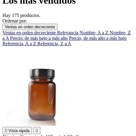
Los más vendidos
Hay 175 productos.
Ordenar por:
Ventas en orden decreciente
Ventas en orden decreciente
Relevancia
Nombre, A a Z
Nombre, Z
a A
Precio: de más bajo a más alto
Precio, de más alto a más bajo
Referencia, A a Z
Referencia, Z a A

Vista rápida
