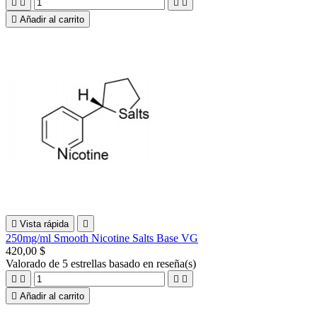





Añadir al carrito

Vista rápida

250mg/ml Smooth Nicotine Salts Base VG
420,00 $
Valorado
de 5 estrellas basado en
reseña(s)





Añadir al carrito