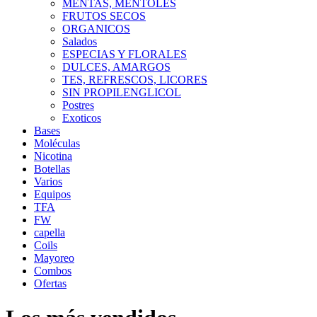
MENTAS, MENTOLES
FRUTOS SECOS
ORGANICOS
Salados
ESPECIAS Y FLORALES
DULCES, AMARGOS
TES, REFRESCOS, LICORES
SIN PROPILENGLICOL
Postres
Exoticos
Bases
Moléculas
Nicotina
Botellas
Varios
Equipos
TFA
FW
capella
Coils
Mayoreo
Combos
Ofertas