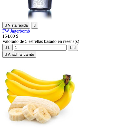

Vista rápida

FW Jagerbomb
154,00 $
Valorado
de 5 estrellas basado en
reseña(s)





Añadir al carrito