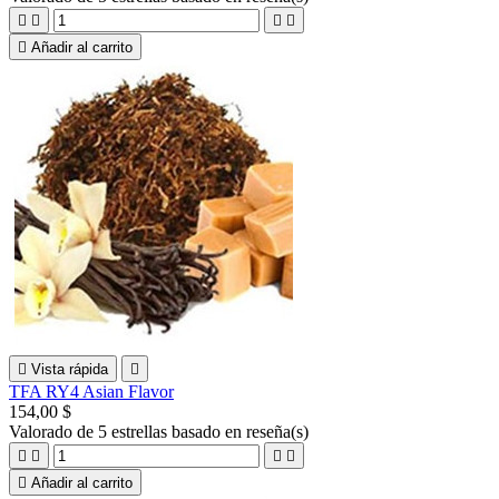





Añadir al carrito

Vista rápida

TFA RY4 Asian Flavor
154,00 $
Valorado
de 5 estrellas basado en
reseña(s)





Añadir al carrito