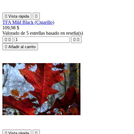

Vista rápida

TFA Mild Black (Cigarillo)
109,98 $
Valorado
de 5 estrellas basado en
reseña(s)





Añadir al carrito

Vista rápida
