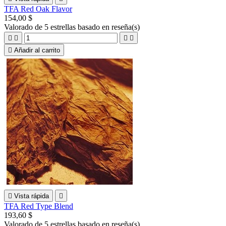
TFA Red Oak Flavor
154,00 $
Valorado
de 5 estrellas basado en
reseña(s)





Añadir al carrito

Vista rápida

TFA Red Type Blend
193,60 $
Valorado
de 5 estrellas basado en
reseña(s)