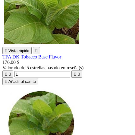

Vista rápida

TFA DK Tobacco Base Flavor
176,00 $
Valorado
de 5 estrellas basado en
reseña(s)





Añadir al carrito