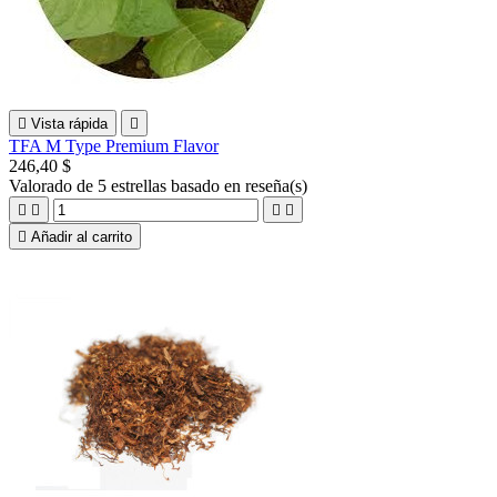

Vista rápida

TFA M Type Premium Flavor
246,40 $
Valorado
de 5 estrellas basado en
reseña(s)





Añadir al carrito