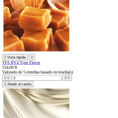

Vista rápida

TFA RY4 Type Flavor
154,00 $
Valorado
de 5 estrellas basado en
reseña(s)





Añadir al carrito