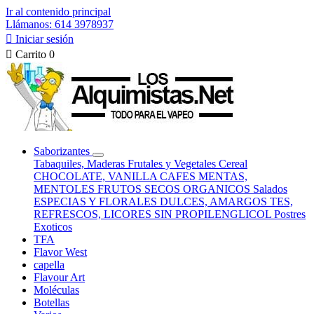
Ir al contenido principal
Llámanos: 614 3978937

Iniciar sesión

Carrito
0
Saborizantes
Tabaquiles, Maderas
Frutales y Vegetales
Cereal
CHOCOLATE, VANILLA
CAFES
MENTAS,
MENTOLES
FRUTOS SECOS
ORGANICOS
Salados
ESPECIAS Y FLORALES
DULCES, AMARGOS
TES,
REFRESCOS, LICORES
SIN PROPILENGLICOL
Postres
Exoticos
TFA
Flavor West
capella
Flavour Art
Moléculas
Botellas