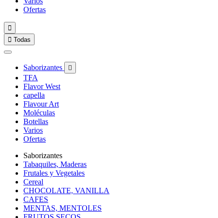
Varios
Ofertas


Todas
Saborizantes

TFA
Flavor West
capella
Flavour Art
Moléculas
Botellas
Varios
Ofertas
Saborizantes
Tabaquiles, Maderas
Frutales y Vegetales
Cereal
CHOCOLATE, VANILLA
CAFES
MENTAS, MENTOLES
FRUTOS SECOS