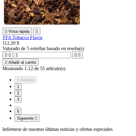

Vista rápida

TFA Tobacco Flavor
112,20 $
Valorado
de 5 estrellas basado en
reseña(s)





Añadir al carrito
Mostrando 1-12 de 55 artículo(s)

Anterior
1
2
3
…
5
Siguiente

Infórmese de nuestras últimas noticias y ofertas especiales