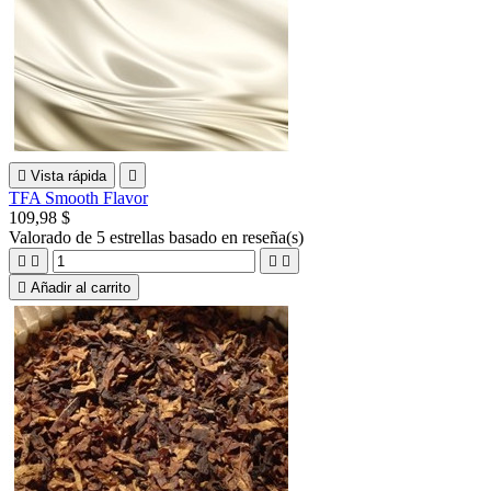

Vista rápida

TFA Smooth Flavor
109,98 $
Valorado
de 5 estrellas basado en
reseña(s)





Añadir al carrito