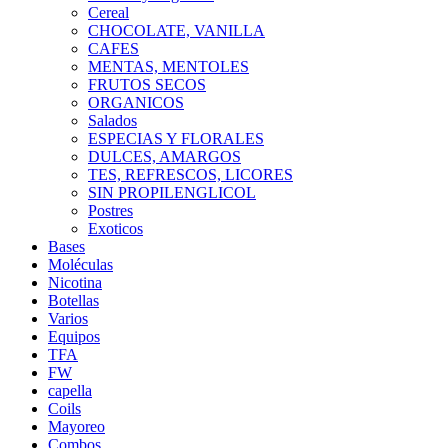
Cereal
CHOCOLATE, VANILLA
CAFES
MENTAS, MENTOLES
FRUTOS SECOS
ORGANICOS
Salados
ESPECIAS Y FLORALES
DULCES, AMARGOS
TES, REFRESCOS, LICORES
SIN PROPILENGLICOL
Postres
Exoticos
Bases
Moléculas
Nicotina
Botellas
Varios
Equipos
TFA
FW
capella
Coils
Mayoreo
Combos