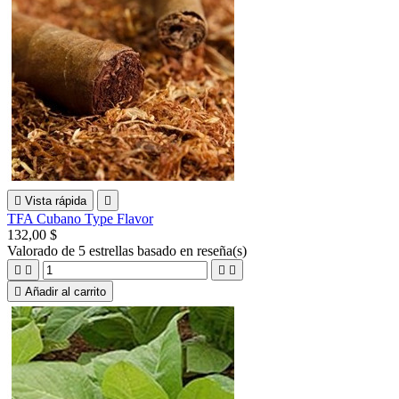

Vista rápida

TFA Cubano Type Flavor
132,00 $
Valorado
de 5 estrellas basado en
reseña(s)





Añadir al carrito