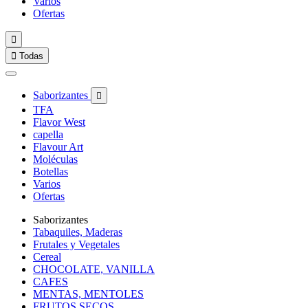
Varios
Ofertas


Todas
Saborizantes

TFA
Flavor West
capella
Flavour Art
Moléculas
Botellas
Varios
Ofertas
Saborizantes
Tabaquiles, Maderas
Frutales y Vegetales
Cereal
CHOCOLATE, VANILLA
CAFES
MENTAS, MENTOLES
FRUTOS SECOS