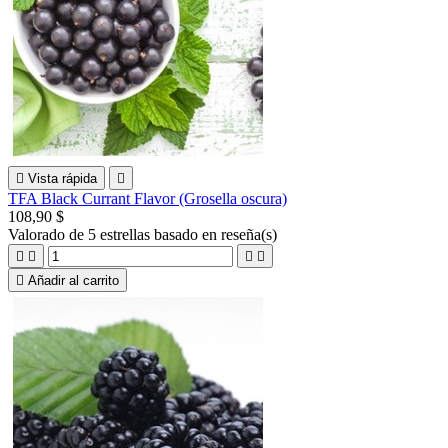

Vista rápida

TFA Black Currant Flavor (Grosella oscura)
108,90 $
Valorado
de 5 estrellas basado en
reseña(s)





Añadir al carrito