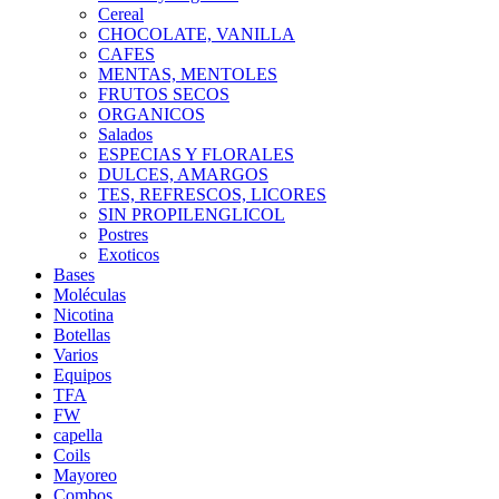
Cereal
CHOCOLATE, VANILLA
CAFES
MENTAS, MENTOLES
FRUTOS SECOS
ORGANICOS
Salados
ESPECIAS Y FLORALES
DULCES, AMARGOS
TES, REFRESCOS, LICORES
SIN PROPILENGLICOL
Postres
Exoticos
Bases
Moléculas
Nicotina
Botellas
Varios
Equipos
TFA
FW
capella
Coils
Mayoreo
Combos