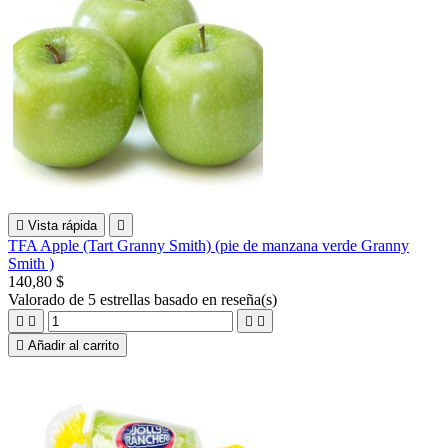

Vista rápida

TFA Apple (Tart Granny Smith) (pie de manzana verde Granny
Smith )
140,80 $
Valorado
de 5 estrellas basado en
reseña(s)





Añadir al carrito