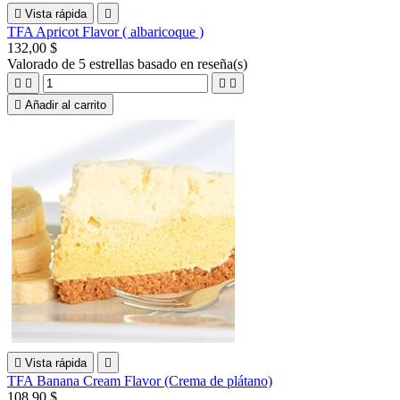

Vista rápida

TFA Apricot Flavor ( albaricoque )
132,00 $
Valorado
de 5 estrellas basado en
reseña(s)





Añadir al carrito

Vista rápida

TFA Banana Cream Flavor (Crema de plátano)
108,90 $