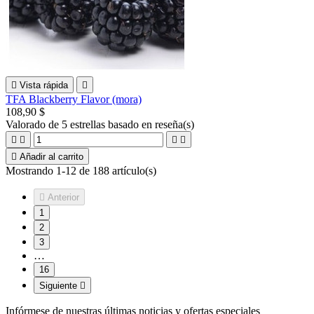

Vista rápida

TFA Blackberry Flavor (mora)
108,90 $
Valorado
de 5 estrellas basado en
reseña(s)





Añadir al carrito
Mostrando 1-12 de 188 artículo(s)

Anterior
1
2
3
…
16
Siguiente

Infórmese de nuestras últimas noticias y ofertas especiales