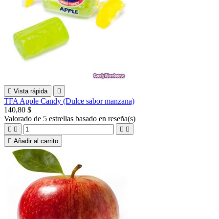

Vista rápida

TFA Apple Candy (Dulce sabor manzana)
140,80 $
Valorado
de 5 estrellas basado en
reseña(s)





Añadir al carrito