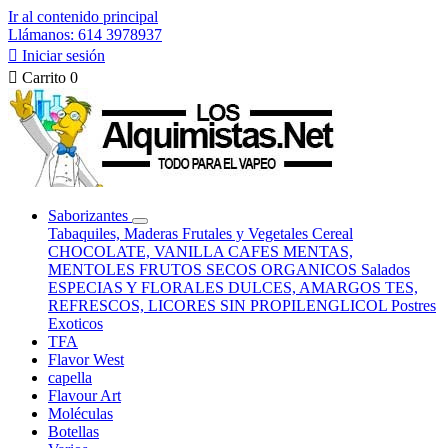
Ir al contenido principal
Llámanos: 614 3978937

Iniciar sesión

Carrito
0
Saborizantes
Tabaquiles, Maderas
Frutales y Vegetales
Cereal
CHOCOLATE, VANILLA
CAFES
MENTAS,
MENTOLES
FRUTOS SECOS
ORGANICOS
Salados
ESPECIAS Y FLORALES
DULCES, AMARGOS
TES,
REFRESCOS, LICORES
SIN PROPILENGLICOL
Postres
Exoticos
TFA
Flavor West
capella
Flavour Art
Moléculas
Botellas