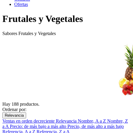
Ofertas
Frutales y Vegetales
Sabores Frutales y Vegetales
Hay 188 productos.
Ordenar por:
Relevancia
Ventas en orden decreciente
Relevancia
Nombre, A a Z
Nombre, Z
a A
Precio: de más bajo a más alto
Precio, de más alto a más bajo
Referencia, A a Z
Referencia, Z a A