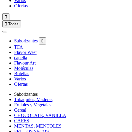
Varios
Ofertas


Todas
Saborizantes

TFA
Flavor West
capella
Flavour Art
Moléculas
Botellas
Varios
Ofertas
Saborizantes
Tabaquiles, Maderas
Frutales y Vegetales
Cereal
CHOCOLATE, VANILLA
CAFES
MENTAS, MENTOLES
FRUTOS SECOS