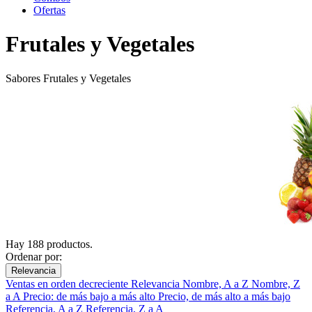
Ofertas
Frutales y Vegetales
Sabores Frutales y Vegetales
Hay 188 productos.
Ordenar por:
Relevancia
Ventas en orden decreciente
Relevancia
Nombre, A a Z
Nombre, Z
a A
Precio: de más bajo a más alto
Precio, de más alto a más bajo
Referencia, A a Z
Referencia, Z a A