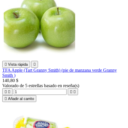

Vista rápida

TFA Apple (Tart Granny Smith) (pie de manzana verde Granny
Smith )
140,80 $
Valorado
de 5 estrellas basado en
reseña(s)





Añadir al carrito