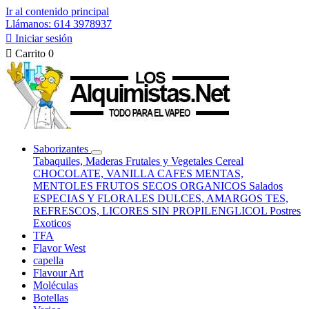
Ir al contenido principal
Llámanos: 614 3978937

Iniciar sesión

Carrito
0
Saborizantes
Tabaquiles, Maderas
Frutales y Vegetales
Cereal
CHOCOLATE, VANILLA
CAFES
MENTAS,
MENTOLES
FRUTOS SECOS
ORGANICOS
Salados
ESPECIAS Y FLORALES
DULCES, AMARGOS
TES,
REFRESCOS, LICORES
SIN PROPILENGLICOL
Postres
Exoticos
TFA
Flavor West
capella
Flavour Art
Moléculas
Botellas