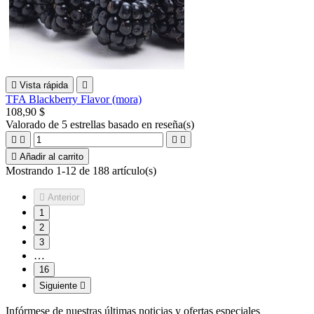

Vista rápida

TFA Blackberry Flavor (mora)
108,90 $
Valorado
de 5 estrellas basado en
reseña(s)





Añadir al carrito
Mostrando 1-12 de 188 artículo(s)

Anterior
1
2
3
…
16
Siguiente

Infórmese de nuestras últimas noticias y ofertas especiales