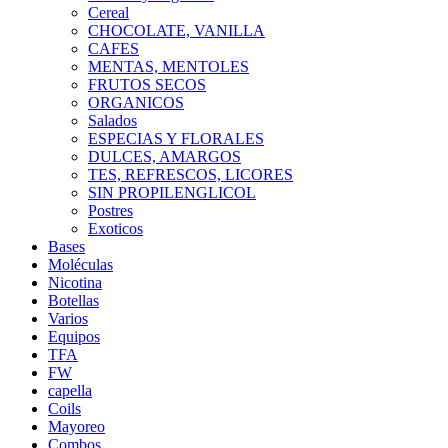
Cereal
CHOCOLATE, VANILLA
CAFES
MENTAS, MENTOLES
FRUTOS SECOS
ORGANICOS
Salados
ESPECIAS Y FLORALES
DULCES, AMARGOS
TES, REFRESCOS, LICORES
SIN PROPILENGLICOL
Postres
Exoticos
Bases
Moléculas
Nicotina
Botellas
Varios
Equipos
TFA
FW
capella
Coils
Mayoreo
Combos