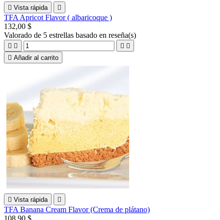

Vista rápida

TFA Apricot Flavor ( albaricoque )
132,00 $
Valorado
de 5 estrellas basado en
reseña(s)





Añadir al carrito

Vista rápida

TFA Banana Cream Flavor (Crema de plátano)
108,90 $