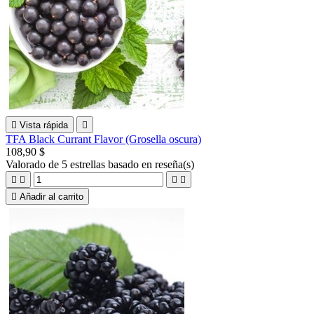

Vista rápida

TFA Black Currant Flavor (Grosella oscura)
108,90 $
Valorado
de 5 estrellas basado en
reseña(s)





Añadir al carrito