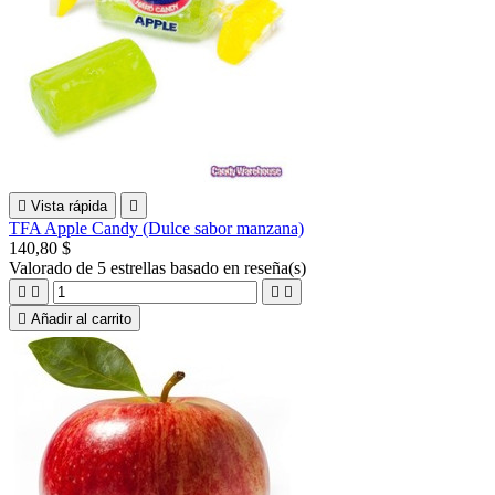

Vista rápida

TFA Apple Candy (Dulce sabor manzana)
140,80 $
Valorado
de 5 estrellas basado en
reseña(s)





Añadir al carrito