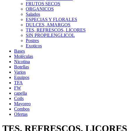
FRUTOS SECOS
ORGANICOS
Salados
ESPECIAS Y FLORALES
DULCES, AMARGOS
TES, REFRESCOS, LICORES
SIN PROPILENGLICOL
Postres
Exoticos
Bases
Moléculas
Nicotina
Botellas
Varios
Equipos
TFA
FW
capella
Coils
Mayoreo
Combos
Ofertas
TES, REFRESCOS, LICORES