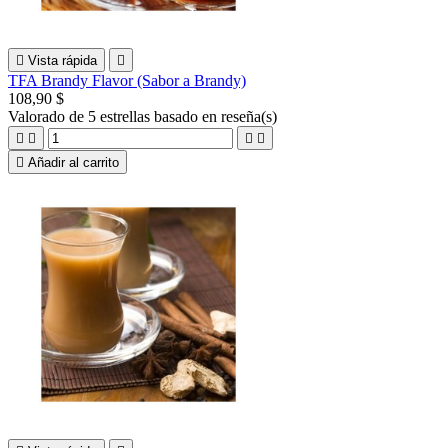

Vista rápida

TFA Brandy Flavor (Sabor a Brandy)
108,90 $
Valorado
de 5 estrellas basado en
reseña(s)





Añadir al carrito