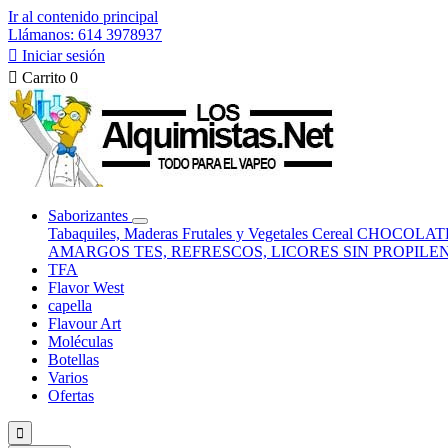
Ir al contenido principal
Llámanos: 614 3978937

Iniciar sesión

Carrito
0
Saborizantes
Tabaquiles, Maderas
Frutales y Vegetales
Cereal
CHOCOLATE
AMARGOS
TES, REFRESCOS, LICORES
SIN PROPILE
TFA
Flavor West
capella
Flavour Art
Moléculas
Botellas
Varios
Ofertas
