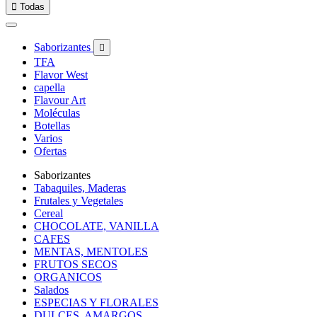

Todas
Saborizantes

TFA
Flavor West
capella
Flavour Art
Moléculas
Botellas
Varios
Ofertas
Saborizantes
Tabaquiles, Maderas
Frutales y Vegetales
Cereal
CHOCOLATE, VANILLA
CAFES
MENTAS, MENTOLES
FRUTOS SECOS
ORGANICOS
Salados
ESPECIAS Y FLORALES
DULCES, AMARGOS