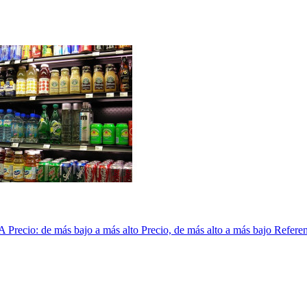
 A
Precio: de más bajo a más alto
Precio, de más alto a más bajo
Referen