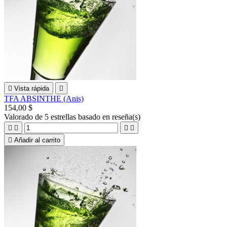

Vista rápida

TFA ABSINTHE (Anis)
154,00 $
Valorado
de 5 estrellas basado en
reseña(s)





Añadir al carrito