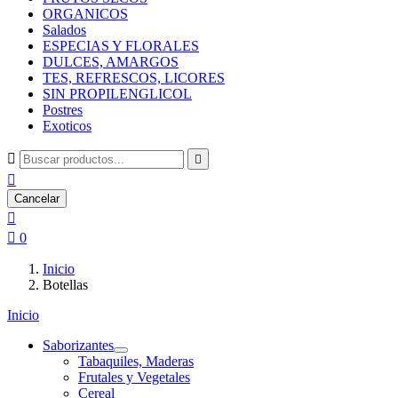
ORGANICOS
Salados
ESPECIAS Y FLORALES
DULCES, AMARGOS
TES, REFRESCOS, LICORES
SIN PROPILENGLICOL
Postres
Exoticos



Cancelar


0
Inicio
Botellas
Inicio
Saborizantes
Tabaquiles, Maderas
Frutales y Vegetales
Cereal