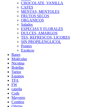
CHOCOLATE, VANILLA
CAFES
MENTAS, MENTOLES
FRUTOS SECOS
ORGANICOS
Salados
ESPECIAS Y FLORALES
DULCES, AMARGOS
TES, REFRESCOS, LICORES
SIN PROPILENGLICOL
Postres
Exoticos
Bases
Moléculas
Nicotina
Botellas
Varios
Equipos
TFA
FW
capella
Coils
Mayoreo
Combos
Ofertas