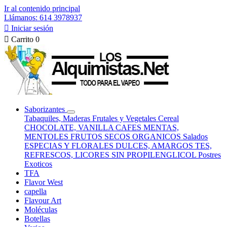
Ir al contenido principal
Llámanos: 614 3978937

Iniciar sesión

Carrito
0
Saborizantes
Tabaquiles, Maderas
Frutales y Vegetales
Cereal
CHOCOLATE, VANILLA
CAFES
MENTAS,
MENTOLES
FRUTOS SECOS
ORGANICOS
Salados
ESPECIAS Y FLORALES
DULCES, AMARGOS
TES,
REFRESCOS, LICORES
SIN PROPILENGLICOL
Postres
Exoticos
TFA
Flavor West
capella
Flavour Art
Moléculas
Botellas