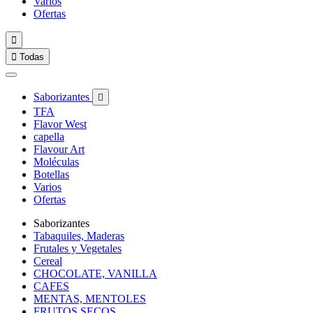
Varios
Ofertas


Todas
Saborizantes

TFA
Flavor West
capella
Flavour Art
Moléculas
Botellas
Varios
Ofertas
Saborizantes
Tabaquiles, Maderas
Frutales y Vegetales
Cereal
CHOCOLATE, VANILLA
CAFES
MENTAS, MENTOLES
FRUTOS SECOS