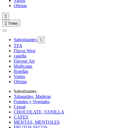
Varios
Ofertas


Todas
Saborizantes

TFA
Flavor West
capella
Flavour Art
Moléculas
Botellas
Varios
Ofertas
Saborizantes
Tabaquiles, Maderas
Frutales y Vegetales
Cereal
CHOCOLATE, VANILLA
CAFES
MENTAS, MENTOLES
FRUTOS SECOS