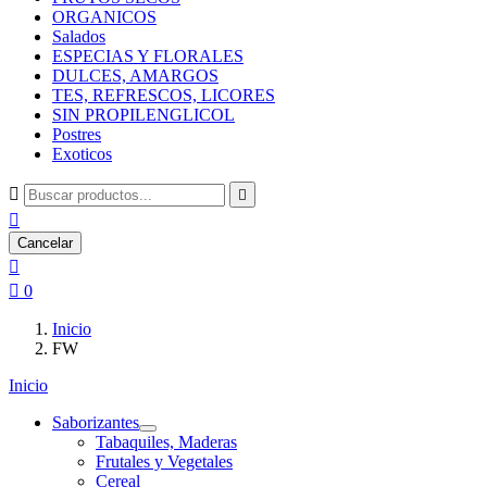
ORGANICOS
Salados
ESPECIAS Y FLORALES
DULCES, AMARGOS
TES, REFRESCOS, LICORES
SIN PROPILENGLICOL
Postres
Exoticos



Cancelar


0
Inicio
FW
Inicio
Saborizantes
Tabaquiles, Maderas
Frutales y Vegetales
Cereal