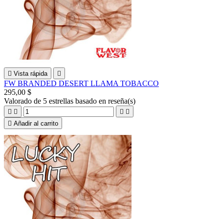

Vista rápida

FW BRANDED DESERT LLAMA TOBACCO
295,00 $
Valorado
de 5 estrellas basado en
reseña(s)





Añadir al carrito