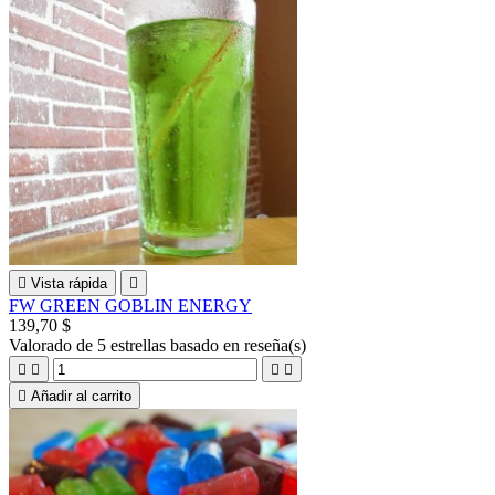

Vista rápida

FW GREEN GOBLIN ENERGY
139,70 $
Valorado
de 5 estrellas basado en
reseña(s)





Añadir al carrito