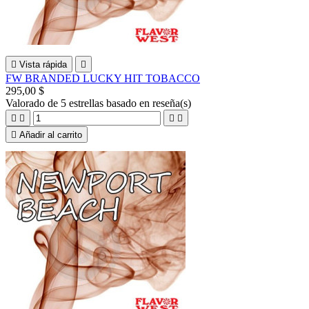

Vista rápida

FW BRANDED LUCKY HIT TOBACCO
295,00 $
Valorado
de 5 estrellas basado en
reseña(s)





Añadir al carrito