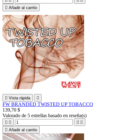





Añadir al carrito

Vista rápida

FW BRANDED TWISTED UP TOBACCO
139,70 $
Valorado
de 5 estrellas basado en
reseña(s)





Añadir al carrito