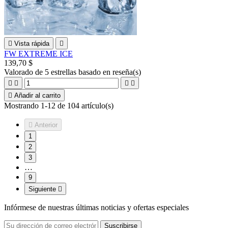

Vista rápida

FW EXTREME ICE
139,70 $
Valorado
de 5 estrellas basado en
reseña(s)





Añadir al carrito
Mostrando 1-12 de 104 artículo(s)

Anterior
1
2
3
…
9
Siguiente

Infórmese de nuestras últimas noticias y ofertas especiales