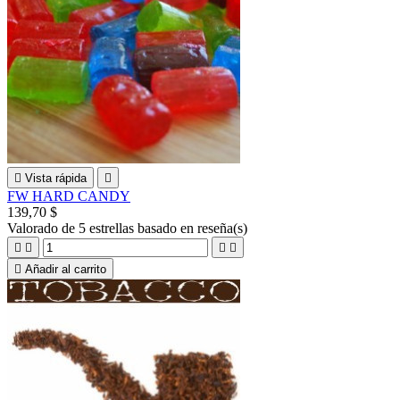

Vista rápida

FW HARD CANDY
139,70 $
Valorado
de 5 estrellas basado en
reseña(s)





Añadir al carrito