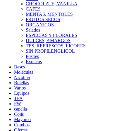
CHOCOLATE, VANILLA
CAFES
MENTAS, MENTOLES
FRUTOS SECOS
ORGANICOS
Salados
ESPECIAS Y FLORALES
DULCES, AMARGOS
TES, REFRESCOS, LICORES
SIN PROPILENGLICOL
Postres
Exoticos
Bases
Moléculas
Nicotina
Botellas
Varios
Equipos
TFA
FW
capella
Coils
Mayoreo
Combos
Ofertas