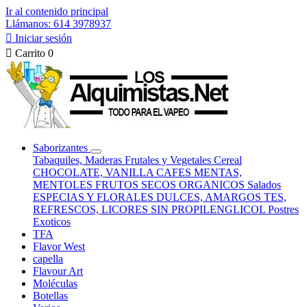
Ir al contenido principal
Llámanos: 614 3978937

Iniciar sesión

Carrito
0
Saborizantes
Tabaquiles, Maderas
Frutales y Vegetales
Cereal
CHOCOLATE, VANILLA
CAFES
MENTAS,
MENTOLES
FRUTOS SECOS
ORGANICOS
Salados
ESPECIAS Y FLORALES
DULCES, AMARGOS
TES,
REFRESCOS, LICORES
SIN PROPILENGLICOL
Postres
Exoticos
TFA
Flavor West
capella
Flavour Art
Moléculas
Botellas