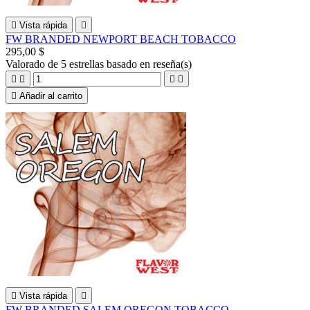

Vista rápida

FW BRANDED NEWPORT BEACH TOBACCO
295,00 $
Valorado
de 5 estrellas basado en
reseña(s)





Añadir al carrito

Vista rápida

FW BRANDED SALEM OREGON TOBACCO