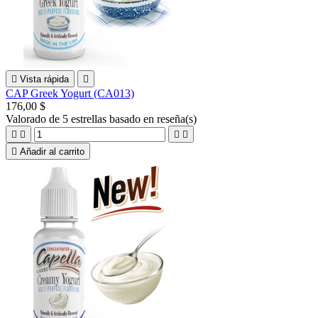

Vista rápida

CAP Greek Yogurt (CA013)
176,00 $
Valorado
de 5 estrellas basado en
reseña(s)





Añadir al carrito