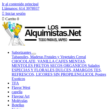
Ir al contenido principal
Llámanos: 614 3978937

Iniciar sesión

Carrito
0
Saborizantes
Tabaquiles, Maderas
Frutales y Vegetales
Cereal
CHOCOLATE, VANILLA
CAFES
MENTAS,
MENTOLES
FRUTOS SECOS
ORGANICOS
Salados
ESPECIAS Y FLORALES
DULCES, AMARGOS
TES,
REFRESCOS, LICORES
SIN PROPILENGLICOL
Postres
Exoticos
TFA
Flavor West
capella
Flavour Art
Moléculas
Botellas