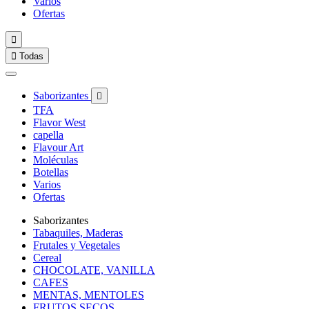
Varios
Ofertas


Todas
Saborizantes

TFA
Flavor West
capella
Flavour Art
Moléculas
Botellas
Varios
Ofertas
Saborizantes
Tabaquiles, Maderas
Frutales y Vegetales
Cereal
CHOCOLATE, VANILLA
CAFES
MENTAS, MENTOLES
FRUTOS SECOS