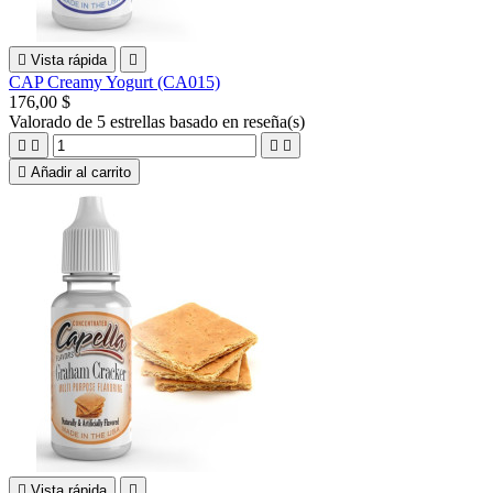

Vista rápida

CAP Creamy Yogurt (CA015)
176,00 $
Valorado
de 5 estrellas basado en
reseña(s)





Añadir al carrito

Vista rápida
