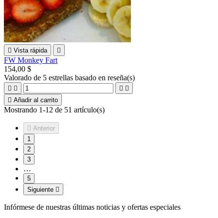

Vista rápida

FW Monkey Fart
154,00 $
Valorado
de 5 estrellas basado en
reseña(s)





Añadir al carrito
Mostrando 1-12 de 51 artículo(s)

Anterior
1
2
3
…
5
Siguiente

Infórmese de nuestras últimas noticias y ofertas especiales