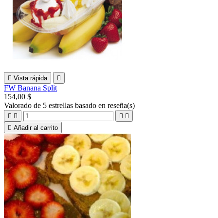

Vista rápida

FW Banana Split
154,00 $
Valorado
de 5 estrellas basado en
reseña(s)





Añadir al carrito