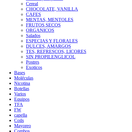
Cereal
CHOCOLATE, VANILLA
CAFES
MENTAS, MENTOLES
FRUTOS SECOS
ORGANICOS
Salados
ESPECIAS Y FLORALES
DULCES, AMARGOS
TES, REFRESCOS, LICORES
SIN PROPILENGLICOL
Postres
Exoticos
Bases
Moléculas
Nicotina
Botellas
Varios
Equipos
TFA
FW
capella
Coils
Mayoreo
Combos