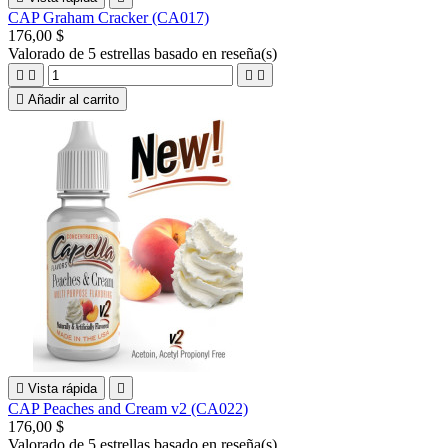
CAP Graham Cracker (CA017)
176,00 $
Valorado
de 5 estrellas basado en
reseña(s)





Añadir al carrito

Vista rápida

CAP Peaches and Cream v2 (CA022)
176,00 $
Valorado
de 5 estrellas basado en
reseña(s)