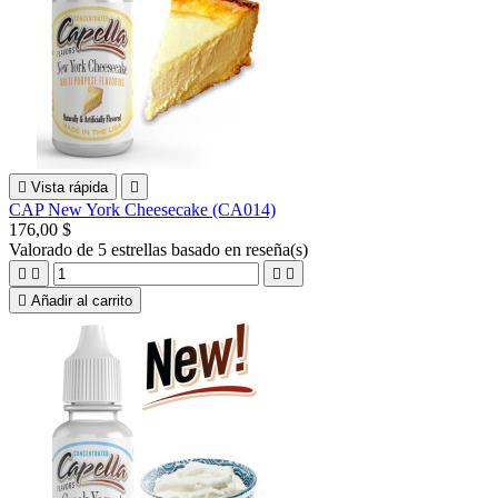

Vista rápida

CAP New York Cheesecake (CA014)
176,00 $
Valorado
de 5 estrellas basado en
reseña(s)





Añadir al carrito