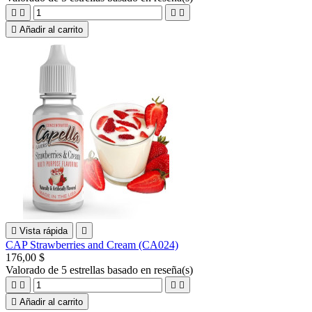





Añadir al carrito

Vista rápida

CAP Strawberries and Cream (CA024)
176,00 $
Valorado
de 5 estrellas basado en
reseña(s)





Añadir al carrito