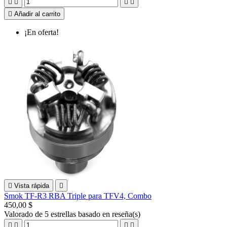





Añadir al carrito
¡En oferta!

Vista rápida

Smok TF-R3 RBA Triple para TFV4, Combo
450,00 $
Valorado
de 5 estrellas basado en
reseña(s)



