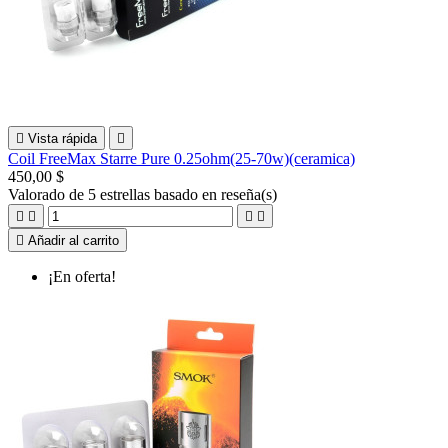

Vista rápida

Coil FreeMax Starre Pure 0.25ohm(25-70w)(ceramica)
450,00 $
Valorado
de 5 estrellas basado en
reseña(s)





Añadir al carrito
¡En oferta!