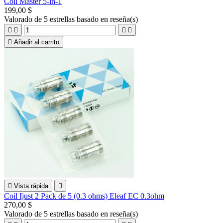
Coil Master 5-in-1
199,00 $
Valorado
de 5 estrellas basado en
reseña(s)





Añadir al carrito

Vista rápida

Coil Ijust 2 Pack de 5 (0.3 ohms) Eleaf EC 0.3ohm
270,00 $
Valorado
de 5 estrellas basado en
reseña(s)