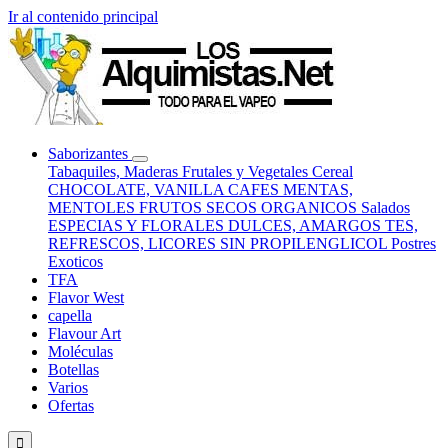
Ir al contenido principal
Saborizantes
Tabaquiles, Maderas
Frutales y Vegetales
Cereal
CHOCOLATE, VANILLA
CAFES
MENTAS,
MENTOLES
FRUTOS SECOS
ORGANICOS
Salados
ESPECIAS Y FLORALES
DULCES, AMARGOS
TES,
REFRESCOS, LICORES
SIN PROPILENGLICOL
Postres
Exoticos
TFA
Flavor West
capella
Flavour Art
Moléculas
Botellas
Varios
Ofertas
