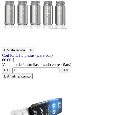

Vista rápida

Coil IC 1.1 5 piezas (icare coil)
60,00 $
Valorado
de 5 estrellas basado en
reseña(s)





Añadir al carrito