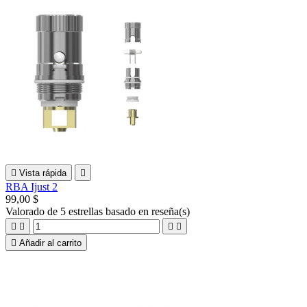

Vista rápida

RBA Ijust 2
99,00 $
Valorado
de 5 estrellas basado en
reseña(s)





Añadir al carrito