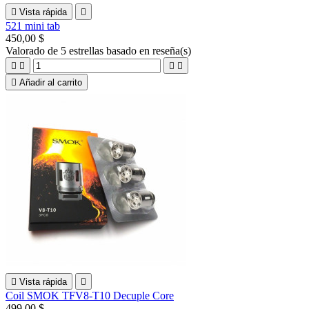

Vista rápida

521 mini tab
450,00 $
Valorado
de 5 estrellas basado en
reseña(s)





Añadir al carrito

Vista rápida

Coil SMOK TFV8-T10 Decuple Core
499,00 $