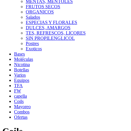
MENTAS, MENTOLES
FRUTOS SECOS
ORGANICOS
Salados
ESPECIAS Y FLORALES
DULCES, AMARGOS
TES, REFRESCOS, LICORES
SIN PROPILENGLICOL
Postres
Exoticos
Bases
Moléculas
Nicotina
Botellas
Varios
Equipos
TFA
FW
capella
Coils
Mayoreo
Combos
Ofertas