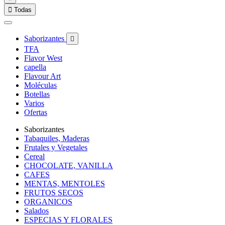

Todas
Saborizantes

TFA
Flavor West
capella
Flavour Art
Moléculas
Botellas
Varios
Ofertas
Saborizantes
Tabaquiles, Maderas
Frutales y Vegetales
Cereal
CHOCOLATE, VANILLA
CAFES
MENTAS, MENTOLES
FRUTOS SECOS
ORGANICOS
Salados
ESPECIAS Y FLORALES