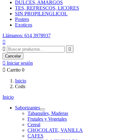
DULCES, AMARGOS
TES, REFRESCOS, LICORES
SIN PROPILENGLICOL
Postres
Exoticos
Llámanos: 614 3978937



Cancelar

Iniciar sesión

Carrito
0
Inicio
Coils
Inicio
Saborizantes
Tabaquiles, Maderas
Frutales y Vegetales
Cereal
CHOCOLATE, VANILLA
CAFES