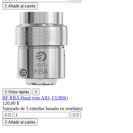

Añadir al carrito

Vista rápida

BF RBA Head (ego AIO, CUBIS)
120,00 $
Valorado
de 5 estrellas basado en
reseña(s)





Añadir al carrito