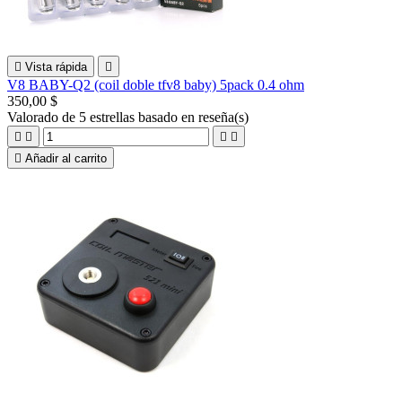

Vista rápida

V8 BABY-Q2 (coil doble tfv8 baby) 5pack 0.4 ohm
350,00 $
Valorado
de 5 estrellas basado en
reseña(s)





Añadir al carrito