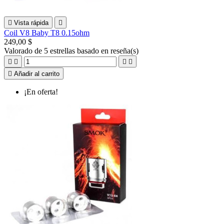

Vista rápida

Coil V8 Baby T8 0.15ohm
249,00 $
Valorado
de 5 estrellas basado en
reseña(s)





Añadir al carrito
¡En oferta!