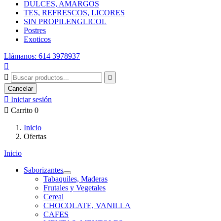
DULCES, AMARGOS
TES, REFRESCOS, LICORES
SIN PROPILENGLICOL
Postres
Exoticos
Llámanos: 614 3978937



Cancelar

Iniciar sesión

Carrito
0
Inicio
Ofertas
Inicio
Saborizantes
Tabaquiles, Maderas
Frutales y Vegetales
Cereal
CHOCOLATE, VANILLA
CAFES