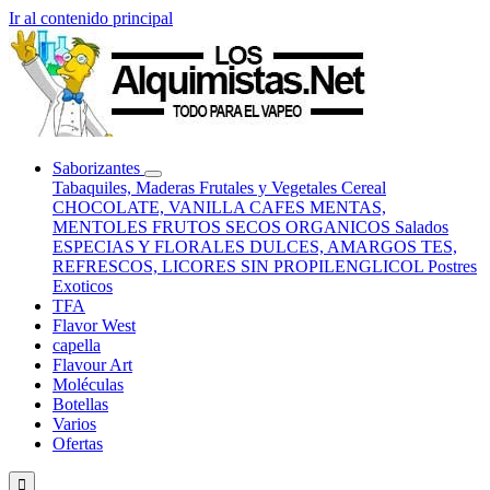
Ir al contenido principal
Saborizantes
Tabaquiles, Maderas
Frutales y Vegetales
Cereal
CHOCOLATE, VANILLA
CAFES
MENTAS,
MENTOLES
FRUTOS SECOS
ORGANICOS
Salados
ESPECIAS Y FLORALES
DULCES, AMARGOS
TES,
REFRESCOS, LICORES
SIN PROPILENGLICOL
Postres
Exoticos
TFA
Flavor West
capella
Flavour Art
Moléculas
Botellas
Varios
Ofertas
