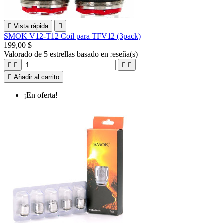

Vista rápida

SMOK V12-T12 Coil para TFV12 (3pack)
199,00 $
Valorado
de 5 estrellas basado en
reseña(s)





Añadir al carrito
¡En oferta!