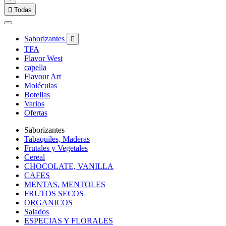

Todas
Saborizantes

TFA
Flavor West
capella
Flavour Art
Moléculas
Botellas
Varios
Ofertas
Saborizantes
Tabaquiles, Maderas
Frutales y Vegetales
Cereal
CHOCOLATE, VANILLA
CAFES
MENTAS, MENTOLES
FRUTOS SECOS
ORGANICOS
Salados
ESPECIAS Y FLORALES