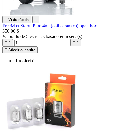

Vista rápida

FreeMax Starre Pure 4ml (coil ceramica) open box
350,00 $
Valorado
de 5 estrellas basado en
reseña(s)





Añadir al carrito
¡En oferta!