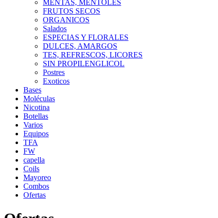
MENTAS, MENTOLES
FRUTOS SECOS
ORGANICOS
Salados
ESPECIAS Y FLORALES
DULCES, AMARGOS
TES, REFRESCOS, LICORES
SIN PROPILENGLICOL
Postres
Exoticos
Bases
Moléculas
Nicotina
Botellas
Varios
Equipos
TFA
FW
capella
Coils
Mayoreo
Combos
Ofertas