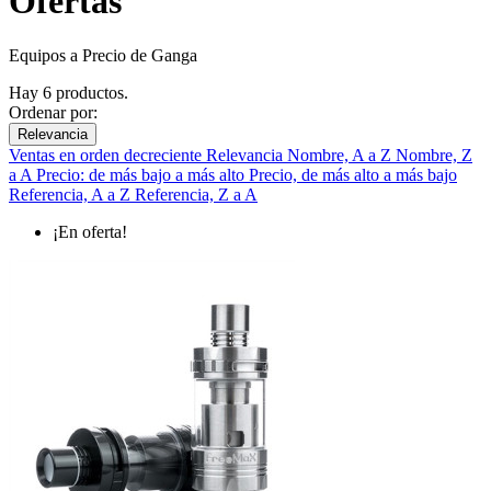
Ofertas
Equipos a Precio de Ganga
Hay 6 productos.
Ordenar por:
Relevancia
Ventas en orden decreciente
Relevancia
Nombre, A a Z
Nombre, Z
a A
Precio: de más bajo a más alto
Precio, de más alto a más bajo
Referencia, A a Z
Referencia, Z a A
¡En oferta!