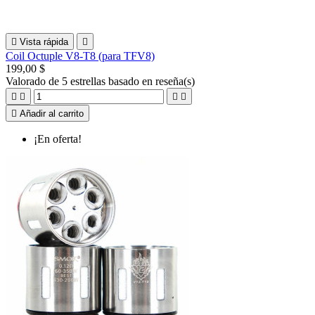

Vista rápida

Coil Octuple V8-T8 (para TFV8)
199,00 $
Valorado
de 5 estrellas basado en
reseña(s)





Añadir al carrito
¡En oferta!