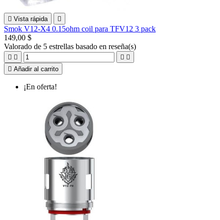

Vista rápida

Smok V12-X4 0.15ohm coil para TFV12 3 pack
149,00 $
Valorado
de 5 estrellas basado en
reseña(s)





Añadir al carrito
¡En oferta!