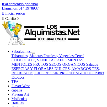
Ir al contenido principal
Llámanos: 614 3978937

Iniciar sesión

Carrito
0
Saborizantes
Tabaquiles, Maderas
Frutales y Vegetales
Cereal
CHOCOLATE, VANILLA
CAFES
MENTAS,
MENTOLES
FRUTOS SECOS
ORGANICOS
Salados
ESPECIAS Y FLORALES
DULCES, AMARGOS
TES,
REFRESCOS, LICORES
SIN PROPILENGLICOL
Postres
Exoticos
TFA
Flavor West
capella
Flavour Art
Moléculas
Botellas