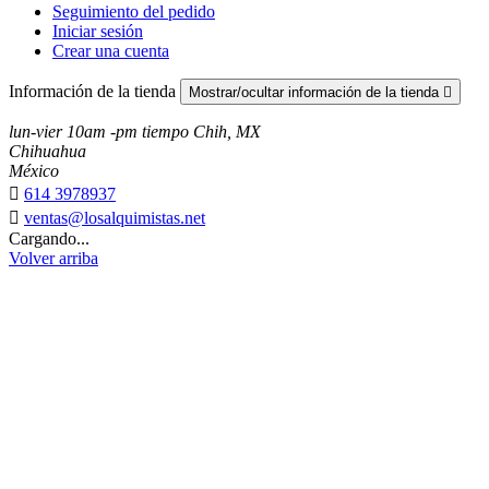
Seguimiento del pedido
Iniciar sesión
Crear una cuenta
Información de la tienda
Mostrar/ocultar información de la tienda

lun-vier 10am -pm tiempo Chih, MX
Chihuahua
México

614 3978937

ventas@losalquimistas.net
Cargando...
Volver arriba