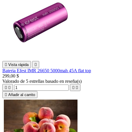

Vista rápida

Bateria Efest IMR 26650 5000mah 45A flat top
299,00 $
Valorado
de 5 estrellas basado en
reseña(s)





Añadir al carrito