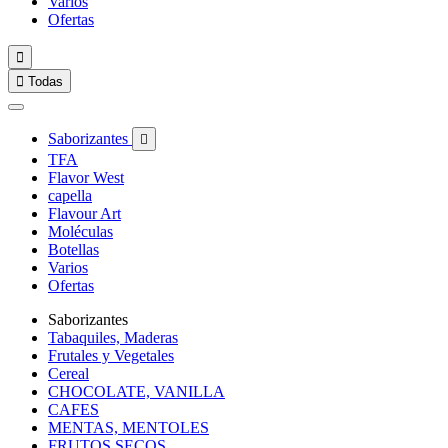
Varios
Ofertas


Todas
Saborizantes

TFA
Flavor West
capella
Flavour Art
Moléculas
Botellas
Varios
Ofertas
Saborizantes
Tabaquiles, Maderas
Frutales y Vegetales
Cereal
CHOCOLATE, VANILLA
CAFES
MENTAS, MENTOLES
FRUTOS SECOS