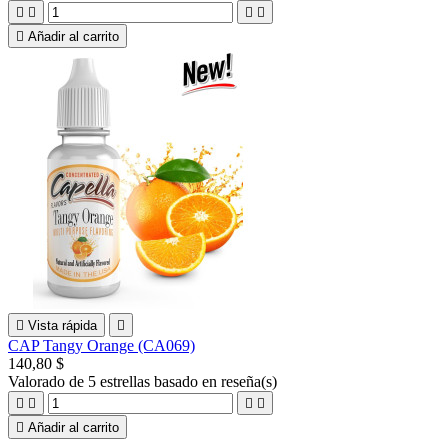





Añadir al carrito

Vista rápida

CAP Tangy Orange (CA069)
140,80 $
Valorado
de 5 estrellas basado en
reseña(s)





Añadir al carrito