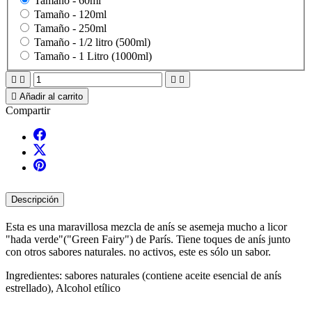
Tamaño -
60ml
Tamaño -
120ml
Tamaño -
250ml
Tamaño -
1/2 litro (500ml)
Tamaño -
1 Litro (1000ml)





Añadir al carrito
Compartir
Descripción
Esta es una maravillosa mezcla de anís se asemeja mucho a licor
"hada verde"("Green Fairy") de París. Tiene toques de anís junto
con otros sabores naturales. no activos, este es sólo un sabor.
Ingredientes: sabores naturales (contiene aceite esencial de anís
estrellado), Alcohol etílico