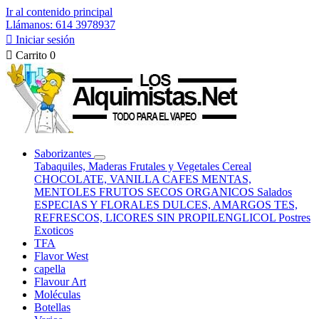
Ir al contenido principal
Llámanos: 614 3978937

Iniciar sesión

Carrito
0
Saborizantes
Tabaquiles, Maderas
Frutales y Vegetales
Cereal
CHOCOLATE, VANILLA
CAFES
MENTAS,
MENTOLES
FRUTOS SECOS
ORGANICOS
Salados
ESPECIAS Y FLORALES
DULCES, AMARGOS
TES,
REFRESCOS, LICORES
SIN PROPILENGLICOL
Postres
Exoticos
TFA
Flavor West
capella
Flavour Art
Moléculas
Botellas