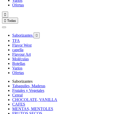
Varios
Ofertas


Todas
Saborizantes

TFA
Flavor West
capella
Flavour Art
Moléculas
Botellas
Varios
Ofertas
Saborizantes
Tabaquiles, Maderas
Frutales y Vegetales
Cereal
CHOCOLATE, VANILLA
CAFES
MENTAS, MENTOLES
FRUTOS SECOS