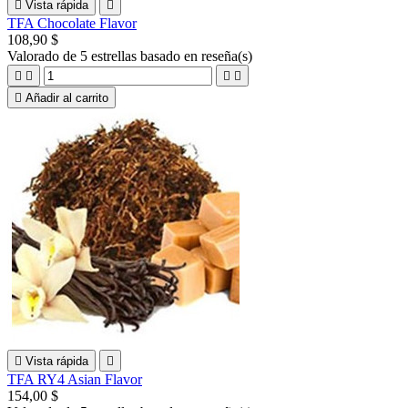

Vista rápida

TFA Chocolate Flavor
108,90 $
Valorado
de 5 estrellas basado en
reseña(s)





Añadir al carrito

Vista rápida

TFA RY4 Asian Flavor
154,00 $