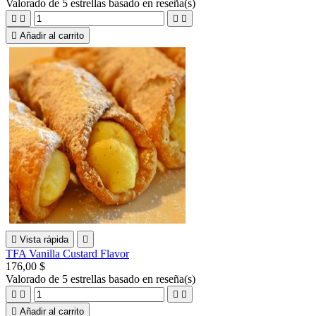
Valorado
de 5 estrellas basado en
reseña(s)





Añadir al carrito

Vista rápida

TFA Vanilla Custard Flavor
176,00 $
Valorado
de 5 estrellas basado en
reseña(s)





Añadir al carrito