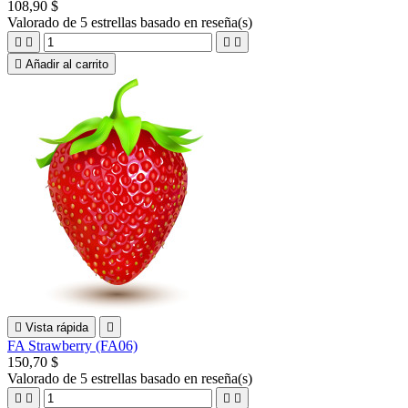
108,90 $
Valorado
de 5 estrellas basado en
reseña(s)





Añadir al carrito

Vista rápida

FA Strawberry (FA06)
150,70 $
Valorado
de 5 estrellas basado en
reseña(s)



