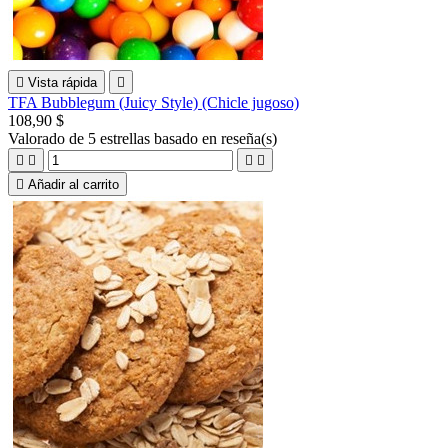

Vista rápida

TFA Bubblegum (Juicy Style) (Chicle jugoso)
108,90 $
Valorado
de 5 estrellas basado en
reseña(s)





Añadir al carrito