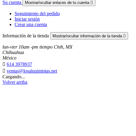
Su cuenta
Mostrar/ocultar enlaces de tu cuenta

Seguimiento del pedido
Iniciar sesión
Crear una cuenta
Información de la tienda
Mostrar/ocultar información de la tienda

lun-vier 10am -pm tiempo Chih, MX
Chihuahua
México

614 3978937

ventas@losalquimistas.net
Cargando...
Volver arriba