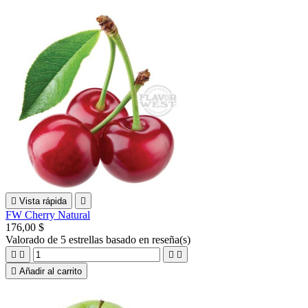

Vista rápida

FW Cherry Natural
176,00 $
Valorado
de 5 estrellas basado en
reseña(s)





Añadir al carrito