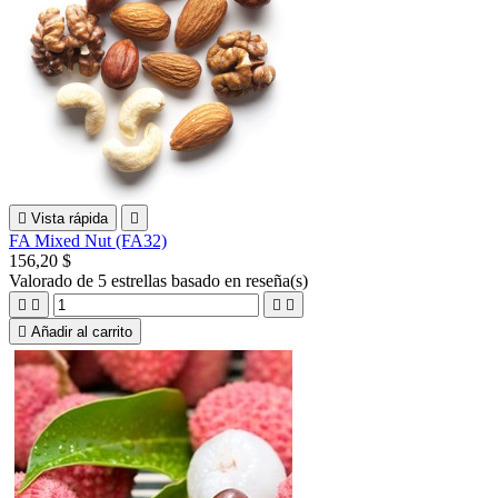

Vista rápida

FA Mixed Nut (FA32)
156,20 $
Valorado
de 5 estrellas basado en
reseña(s)





Añadir al carrito