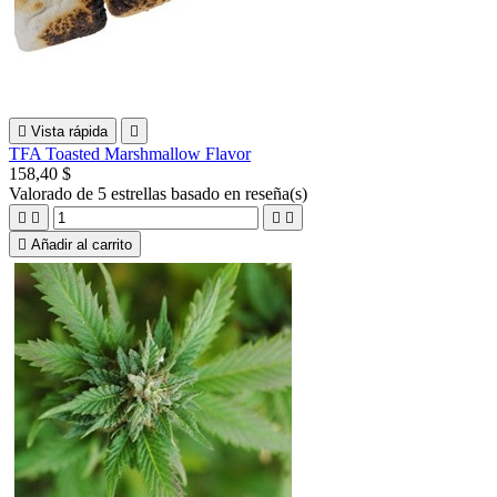

Vista rápida

TFA Toasted Marshmallow Flavor
158,40 $
Valorado
de 5 estrellas basado en
reseña(s)





Añadir al carrito