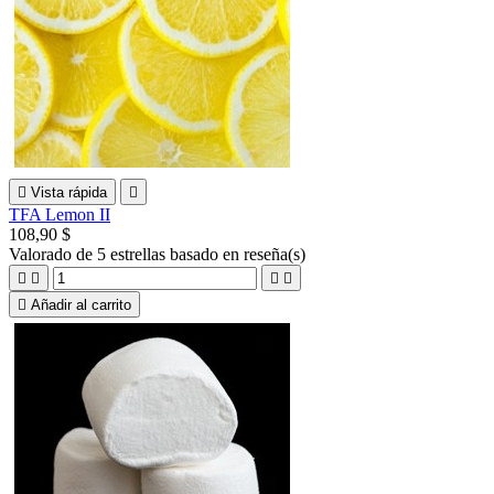

Vista rápida

TFA Lemon II
108,90 $
Valorado
de 5 estrellas basado en
reseña(s)





Añadir al carrito