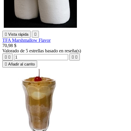

Vista rápida

TFA Marshmallow Flavor
70,98 $
Valorado
de 5 estrellas basado en
reseña(s)





Añadir al carrito