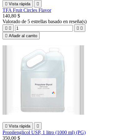

Vista rápida

TFA Fruit Circles Flavor
140,80 $
Valorado
de 5 estrellas basado en
reseña(s)





Añadir al carrito

Vista rápida

Propilenglicol USP, 1 litro (1000 ml) (PG)
350,00 $