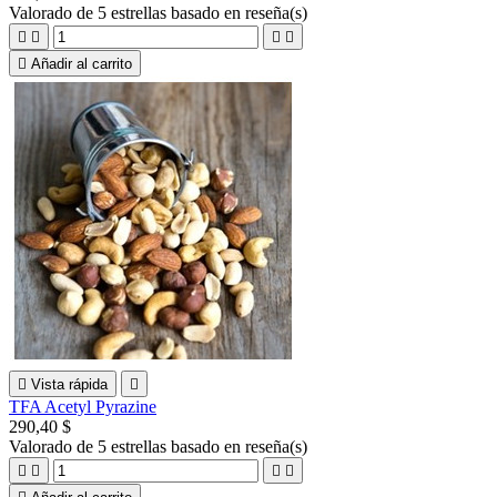
Valorado
de 5 estrellas basado en
reseña(s)





Añadir al carrito

Vista rápida

TFA Acetyl Pyrazine
290,40 $
Valorado
de 5 estrellas basado en
reseña(s)



