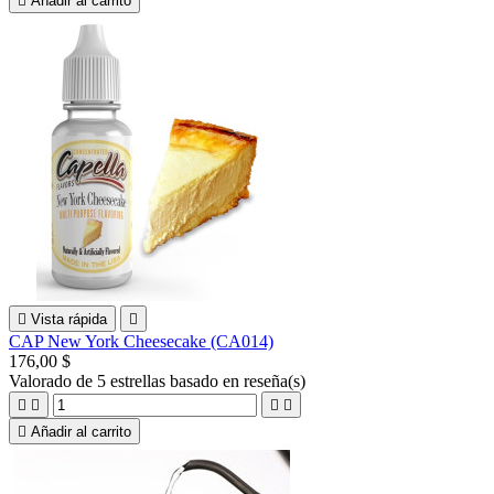

Añadir al carrito

Vista rápida

CAP New York Cheesecake (CA014)
176,00 $
Valorado
de 5 estrellas basado en
reseña(s)





Añadir al carrito