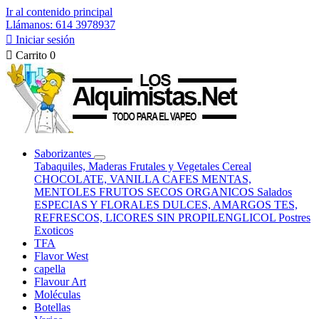
Ir al contenido principal
Llámanos: 614 3978937

Iniciar sesión

Carrito
0
Saborizantes
Tabaquiles, Maderas
Frutales y Vegetales
Cereal
CHOCOLATE, VANILLA
CAFES
MENTAS,
MENTOLES
FRUTOS SECOS
ORGANICOS
Salados
ESPECIAS Y FLORALES
DULCES, AMARGOS
TES,
REFRESCOS, LICORES
SIN PROPILENGLICOL
Postres
Exoticos
TFA
Flavor West
capella
Flavour Art
Moléculas
Botellas