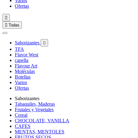
Varios
Ofertas


Todas
Saborizantes

TFA
Flavor West
capella
Flavour Art
Moléculas
Botellas
Varios
Ofertas
Saborizantes
Tabaquiles, Maderas
Frutales y Vegetales
Cereal
CHOCOLATE, VANILLA
CAFES
MENTAS, MENTOLES
FRUTOS SECOS