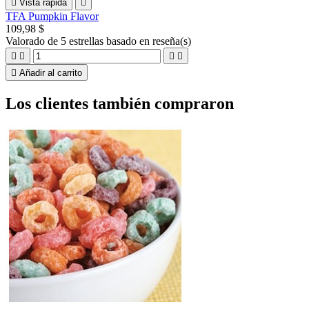

Vista rápida

TFA Pumpkin Flavor
109,98 $
Valorado
de 5 estrellas basado en
reseña(s)





Añadir al carrito
Los clientes también compraron