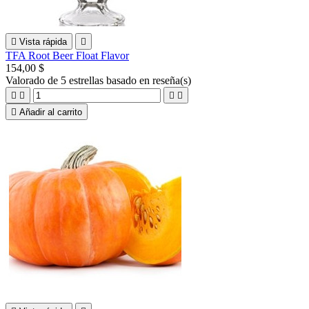

Vista rápida

TFA Root Beer Float Flavor
154,00 $
Valorado
de 5 estrellas basado en
reseña(s)





Añadir al carrito