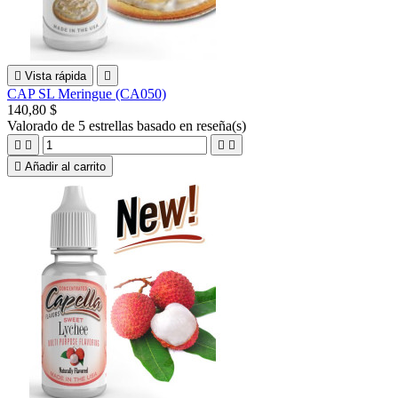

Vista rápida

CAP SL Meringue (CA050)
140,80 $
Valorado
de 5 estrellas basado en
reseña(s)





Añadir al carrito