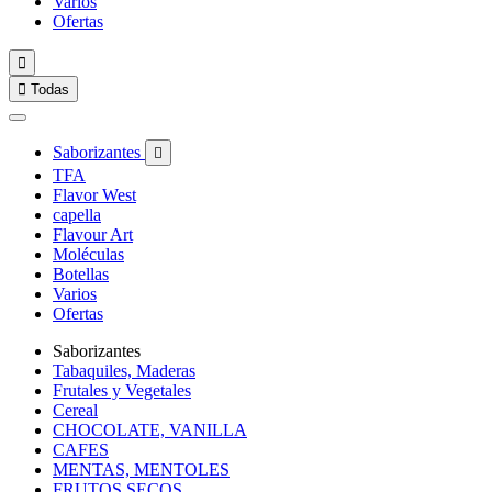
Varios
Ofertas


Todas
Saborizantes

TFA
Flavor West
capella
Flavour Art
Moléculas
Botellas
Varios
Ofertas
Saborizantes
Tabaquiles, Maderas
Frutales y Vegetales
Cereal
CHOCOLATE, VANILLA
CAFES
MENTAS, MENTOLES
FRUTOS SECOS