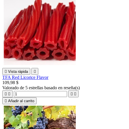

Vista rápida

TFA Red Licorice Flavor
109,98 $
Valorado
de 5 estrellas basado en
reseña(s)





Añadir al carrito