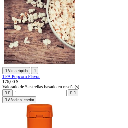

Vista rápida

TFA Popcorn Flavor
176,00 $
Valorado
de 5 estrellas basado en
reseña(s)





Añadir al carrito