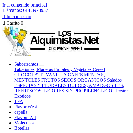
Ir al contenido principal
Llámanos: 614 3978937

Iniciar sesión

Carrito
0
Saborizantes
Tabaquiles, Maderas
Frutales y Vegetales
Cereal
CHOCOLATE, VANILLA
CAFES
MENTAS,
MENTOLES
FRUTOS SECOS
ORGANICOS
Salados
ESPECIAS Y FLORALES
DULCES, AMARGOS
TES,
REFRESCOS, LICORES
SIN PROPILENGLICOL
Postres
Exoticos
TFA
Flavor West
capella
Flavour Art
Moléculas
Botellas