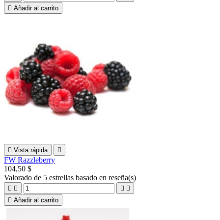

Añadir al carrito

Vista rápida

FW Razzleberry
104,50 $
Valorado
de 5 estrellas basado en
reseña(s)





Añadir al carrito