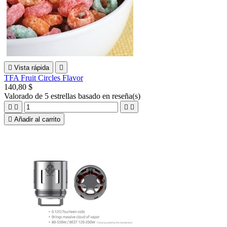

Vista rápida

TFA Fruit Circles Flavor
140,80 $
Valorado
de 5 estrellas basado en
reseña(s)





Añadir al carrito