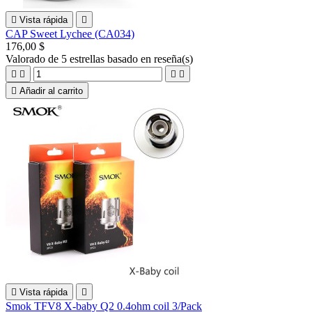

Vista rápida

CAP Sweet Lychee (CA034)
176,00 $
Valorado
de 5 estrellas basado en
reseña(s)





Añadir al carrito

Vista rápida

Smok TFV8 X-baby Q2 0.4ohm coil 3/Pack