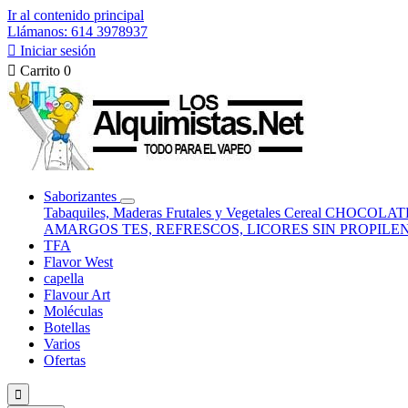
Ir al contenido principal
Llámanos: 614 3978937

Iniciar sesión

Carrito
0
Saborizantes
Tabaquiles, Maderas
Frutales y Vegetales
Cereal
CHOCOLATE
AMARGOS
TES, REFRESCOS, LICORES
SIN PROPILE
TFA
Flavor West
capella
Flavour Art
Moléculas
Botellas
Varios
Ofertas
