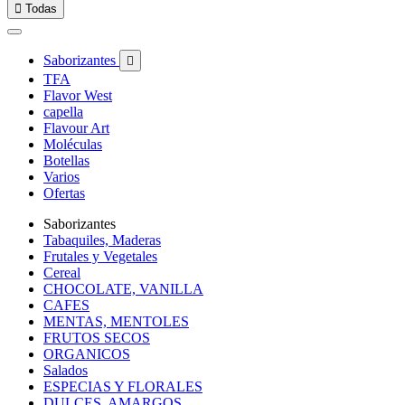

Todas
Saborizantes

TFA
Flavor West
capella
Flavour Art
Moléculas
Botellas
Varios
Ofertas
Saborizantes
Tabaquiles, Maderas
Frutales y Vegetales
Cereal
CHOCOLATE, VANILLA
CAFES
MENTAS, MENTOLES
FRUTOS SECOS
ORGANICOS
Salados
ESPECIAS Y FLORALES
DULCES, AMARGOS