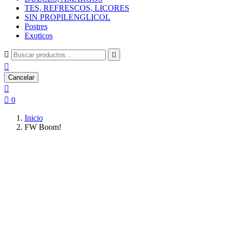
TES, REFRESCOS, LICORES
SIN PROPILENGLICOL
Postres
Exoticos



Cancelar


0
Inicio
FW Boom!