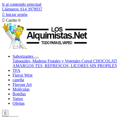
Ir al contenido principal
Llámanos: 614 3978937

Iniciar sesión

Carrito
0
Saborizantes
Tabaquiles, Maderas
Frutales y Vegetales
Cereal
CHOCOLATE
AMARGOS
TES, REFRESCOS, LICORES
SIN PROPILE
TFA
Flavor West
capella
Flavour Art
Moléculas
Botellas
Varios
Ofertas
