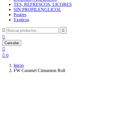
TES, REFRESCOS, LICORES
SIN PROPILENGLICOL
Postres
Exoticos



Cancelar


0
Inicio
FW Caramel Cinnamon Roll