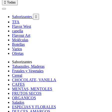

Todas
Saborizantes

TFA
Flavor West
capella
Flavour Art
Moléculas
Botellas
Varios
Ofertas
Saborizantes
Tabaquiles, Maderas
Frutales y Vegetales
Cereal
CHOCOLATE, VANILLA
CAFES
MENTAS, MENTOLES
FRUTOS SECOS
ORGANICOS
Salados
ESPECIAS Y FLORALES
DULCES, AMARGOS