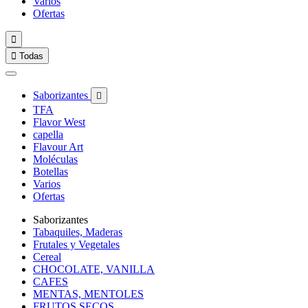
Varios
Ofertas


Todas
Saborizantes

TFA
Flavor West
capella
Flavour Art
Moléculas
Botellas
Varios
Ofertas
Saborizantes
Tabaquiles, Maderas
Frutales y Vegetales
Cereal
CHOCOLATE, VANILLA
CAFES
MENTAS, MENTOLES
FRUTOS SECOS