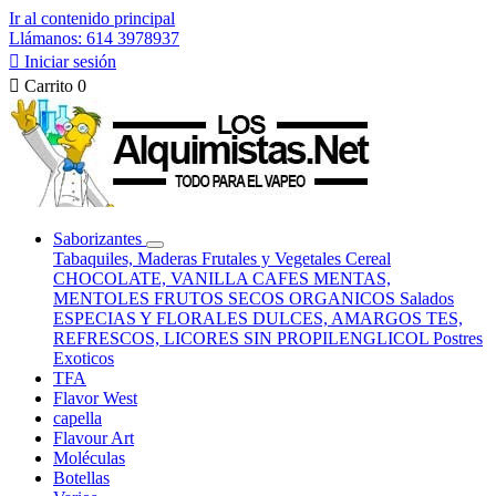
Ir al contenido principal
Llámanos: 614 3978937

Iniciar sesión

Carrito
0
Saborizantes
Tabaquiles, Maderas
Frutales y Vegetales
Cereal
CHOCOLATE, VANILLA
CAFES
MENTAS,
MENTOLES
FRUTOS SECOS
ORGANICOS
Salados
ESPECIAS Y FLORALES
DULCES, AMARGOS
TES,
REFRESCOS, LICORES
SIN PROPILENGLICOL
Postres
Exoticos
TFA
Flavor West
capella
Flavour Art
Moléculas
Botellas