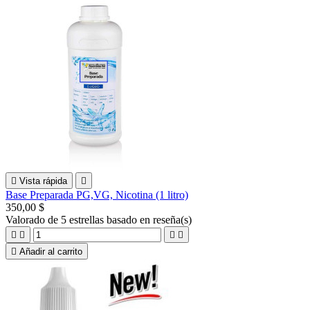

Vista rápida

Base Preparada PG,VG, Nicotina (1 litro)
350,00 $
Valorado
de 5 estrellas basado en
reseña(s)





Añadir al carrito