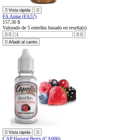

Vista rápida

FA Anise (FA57)
157,30 $
Valorado
de 5 estrellas basado en
reseña(s)





Añadir al carrito

Vista rápida

CAP Harvest Berry (CA006)