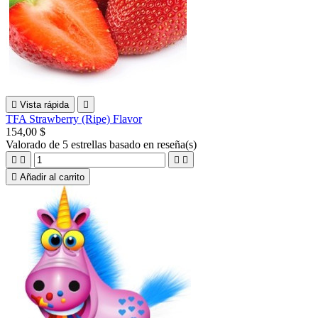

Vista rápida

TFA Strawberry (Ripe) Flavor
154,00 $
Valorado
de 5 estrellas basado en
reseña(s)





Añadir al carrito