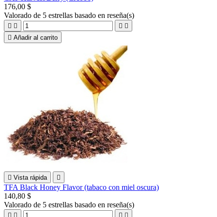
176,00 $
Valorado
de 5 estrellas basado en
reseña(s)





Añadir al carrito

Vista rápida

TFA Black Honey Flavor (tabaco con miel oscura)
140,80 $
Valorado
de 5 estrellas basado en
reseña(s)



