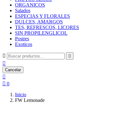
ORGANICOS
Salados
ESPECIAS Y FLORALES
DULCES, AMARGOS
TES, REFRESCOS, LICORES
SIN PROPILENGLICOL
Postres
Exoticos



Cancelar


0
Inicio
FW Lemonade