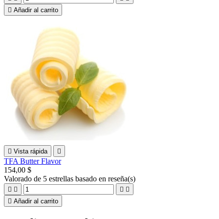

Añadir al carrito

Vista rápida

TFA Butter Flavor
154,00 $
Valorado
de 5 estrellas basado en
reseña(s)





Añadir al carrito