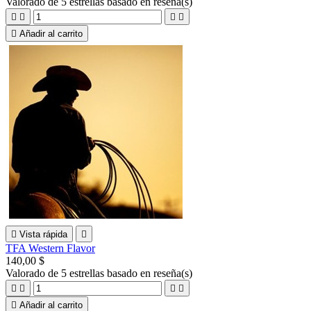
Valorado
de 5 estrellas basado en
reseña(s)





Añadir al carrito

Vista rápida

TFA Western Flavor
140,00 $
Valorado
de 5 estrellas basado en
reseña(s)





Añadir al carrito