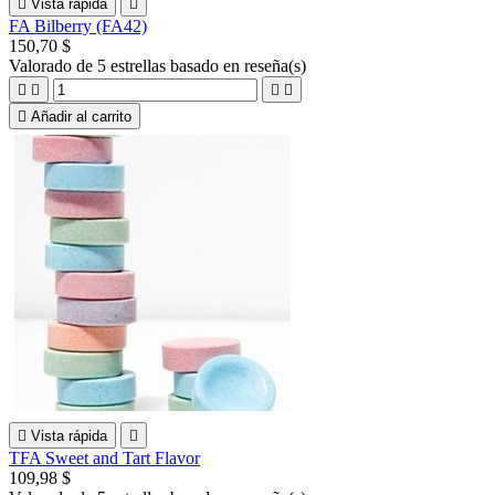

Vista rápida

FA Bilberry (FA42)
150,70 $
Valorado
de 5 estrellas basado en
reseña(s)





Añadir al carrito

Vista rápida

TFA Sweet and Tart Flavor
109,98 $