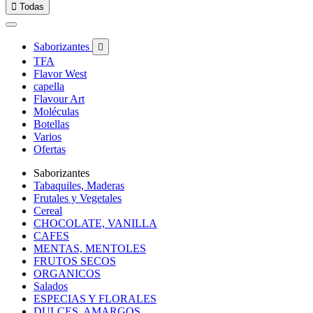

Todas
Saborizantes

TFA
Flavor West
capella
Flavour Art
Moléculas
Botellas
Varios
Ofertas
Saborizantes
Tabaquiles, Maderas
Frutales y Vegetales
Cereal
CHOCOLATE, VANILLA
CAFES
MENTAS, MENTOLES
FRUTOS SECOS
ORGANICOS
Salados
ESPECIAS Y FLORALES
DULCES, AMARGOS