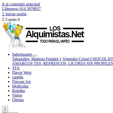
Ir al contenido principal
Llámanos: 614 3978937

Iniciar sesión

Carrito
0
Saborizantes
Tabaquiles, Maderas
Frutales y Vegetales
Cereal
CHOCOLATE
AMARGOS
TES, REFRESCOS, LICORES
SIN PROPILE
TFA
Flavor West
capella
Flavour Art
Moléculas
Botellas
Varios
Ofertas
